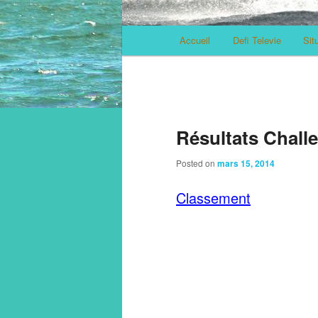
Main menu
Accueil
Defi Televie
Sit
Skip to primary content
Skip to secondary content
Résultats Chall
Posted on
mars 15, 2014
Classement