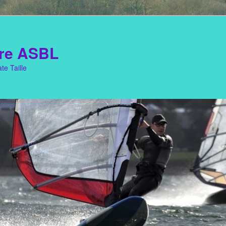
re ASBL
te Taille