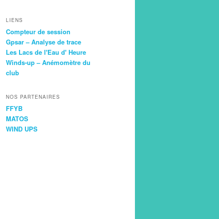
LIENS
Compteur de session
Gpsar – Analyse de trace
Les Lacs de l'Eau d' Heure
Winds-up – Anémomètre du
club
NOS PARTENAIRES
FFYB
MATOS
WIND UPS