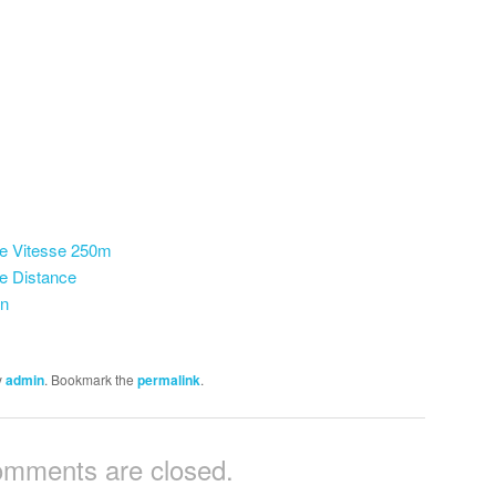
ge Vitesse 250m
ge Distance
on
y
admin
. Bookmark the
permalink
.
mments are closed.