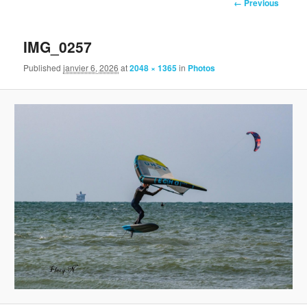
Image navigation
← Previous
IMG_0257
Published
janvier 6, 2026
at
2048 × 1365
in
Photos