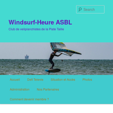
Sear
Windsurf-Heure ASBL
Club de veliplanchistes de la Plate Taille
Main menu
Accueil
Defi Televie
Situation et Accès
Photos
Skip to primary content
Skip to secondary content
Administration
Nos Partenaires
Comment devenir membre ?