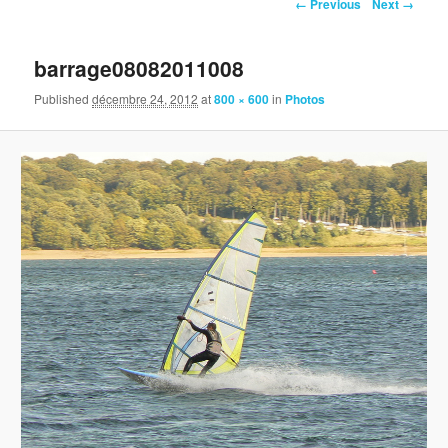
Image navigation
← Previous
Next →
barrage08082011008
Published
décembre 24, 2012
at
800 × 600
in
Photos